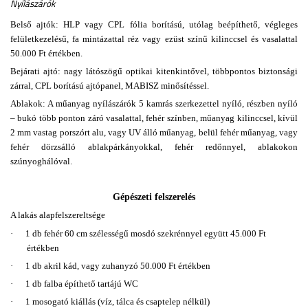
Nyílászárók
Belső ajtók: HLP vagy CPL fólia borítású, utólag beépíthető, végleges
felületkezelésű, fa mintázattal réz vagy ezüst színű kilinccsel és vasalattal
50.000 Ft értékben.
Bejárati ajtó: nagy látószögű optikai kitenkintővel, többpontos biztonsági
zárral, CPL borítású ajtópanel, MABISZ minősítéssel.
Ablakok: A műanyag nyílászárók 5 kamrás szerkezettel nyíló, részben nyíló
– bukó több ponton záró vasalattal, fehér színben, műanyag kilinccsel, kívül
2 mm vastag porszórt alu, vagy UV álló műanyag, belül fehér műanyag, vagy
fehér dörzsálló ablakpárkányokkal, fehér redőnnyel, ablakokon
szúnyoghálóval.
Gépészeti felszerelés
A lakás alapfelszereltsége
·
1 db fehér 60 cm szélességű mosdó szekrénnyel együtt 45.000 Ft
értékben
·
1 db akril kád, vagy zuhanyzó 50.000 Ft értékben
·
1 db falba építhető tartájú WC
·
1 mosogató kiállás (víz, tálca és csaptelep nélkül)