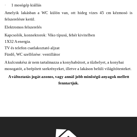
·
1 mosógép kiállás
Amelyik lakásban a WC külön van, ott hideg vizes 45 cm kézmosó is
felszerelésre kerül.
Elektromos felszerelés
Kapcsolók, konnektorok:
Viko típusú, fehér kivitelben
1X32 A energia.
TV és telefon csatlakoztató aljzat
Fürdő, WC szellőzése:
ventillátor
A kulcsrakész ár nem tartalmazza a konyhabútort, a tűzhelyet, a konyhai
mosogatót, a beépített szekrényeket, illetve a lakáson belüli világítótesteket.
A változtatás jogát azonos, vagy annál jobb minőségű anyagok mellett
fenntartjuk.