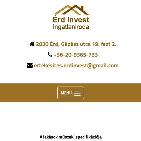
2030 Érd, Gépész utca 19. fszt 2.
+36-20-9365-733
ertekesites.erdinvest@gmail.com
Toggle
MENÜ
navigation
A lakások műszaki specifikációja