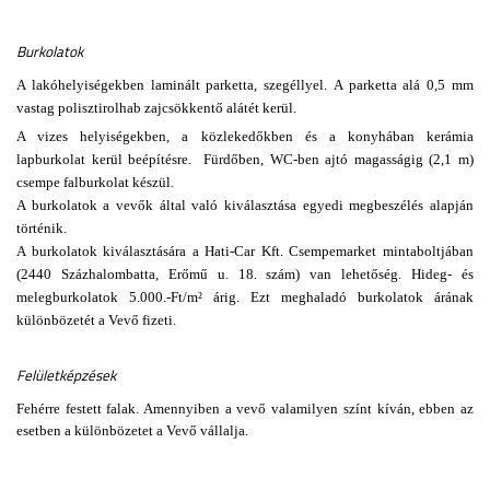
Burkolatok
A lakóhelyiségekben laminált parketta, szegéllyel.
A parketta alá 0,5 mm
vastag polisztirolhab zajcsökkentő alátét kerül.
A vizes helyiségekben, a közlekedőkben és a konyhában kerámia
lapburkolat kerül beépítésre. Fürdőben, WC-ben ajtó magasságig (2,1 m)
csempe falburkolat készül.
A burkolatok a vevők által való kiválasztása egyedi megbeszélés alapján
történik.
A burkolatok kiválasztására a Hati-Car Kft. Csempemarket mintaboltjában
(2440 Százhalombatta, Erőmű u. 18. szám) van lehetőség. Hideg- és
melegburkolatok 5.000.-Ft/m² árig. Ezt meghaladó burkolatok árának
különbözetét a Vevő fizeti.
Felületképzések
Fehérre festett falak. Amennyiben a vevő valamilyen színt kíván, ebben az
esetben a különbözetet a Vevő vállalja.