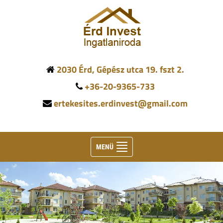
2030 Érd, Gépész utca 19. fszt 2.
+36-20-9365-733
ertekesites.erdinvest@gmail.com
Toggle
MENÜ
navigation