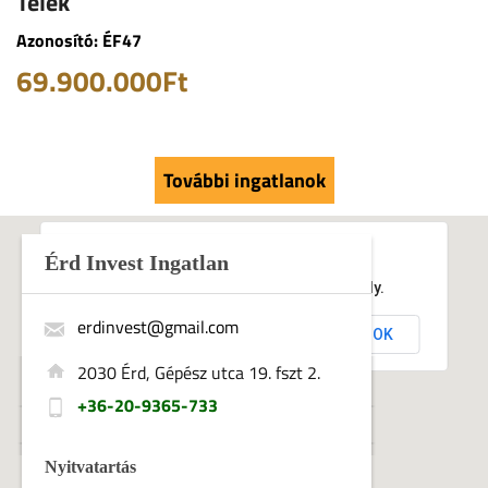
Telek
Azonosító: ÉF47
69.900.000Ft
További ingatlanok
Érd Invest Ingatlan
This page can't load Google Maps correctly.
erdinvest@gmail.com
OK
Do you own this website?
2030 Érd, Gépész utca 19. fszt 2.
+36-20-9365-733
Nyitvatartás