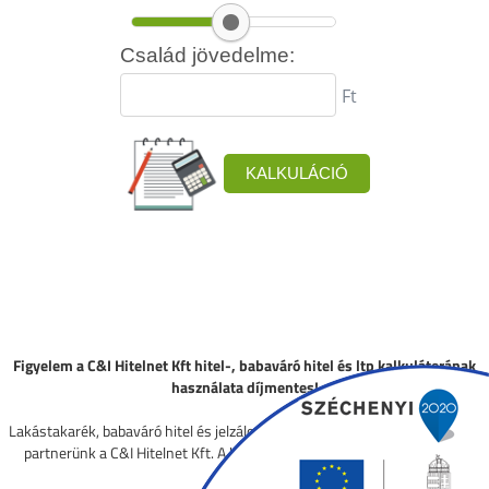
Figyelem a C&I Hitelnet Kft hitel-, babaváró hitel és ltp kalkulátorának
használata díjmentes!
Lakástakarék, babaváró hitel és jelzáloghitel közvetítésben együttműködő
partnerünk a C&I Hitelnet Kft. A kalkulátor üzemeltetője a
hitelnet.hu
.