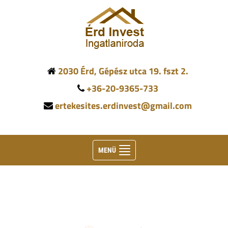
2030 Érd, Gépész utca 19. fszt 2.
+36-20-9365-733
ertekesites.erdinvest@gmail.com
Toggle
MENÜ
navigation