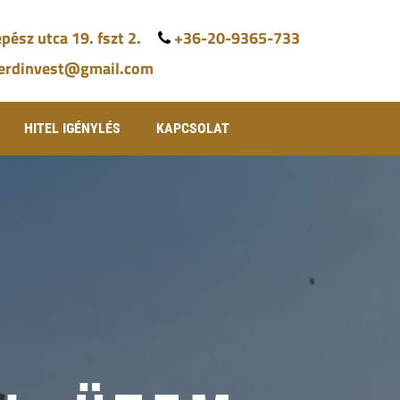
pész utca 19. fszt 2.
+36-20-9365-733
.erdinvest@gmail.com
HITEL IGÉNYLÉS
KAPCSOLAT