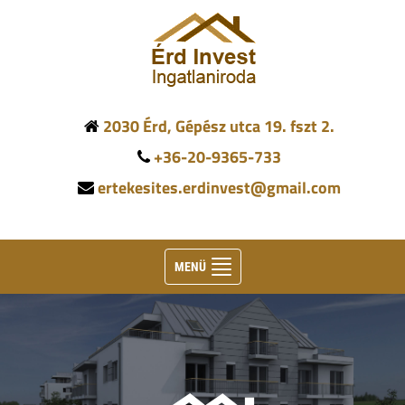
2030 Érd, Gépész utca 19. fszt 2.
+36-20-9365-733
ertekesites.erdinvest@gmail.com
Toggle
MENÜ
navigation