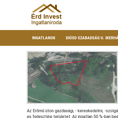
INGATLANOK
DIÓSD SZABADSÁG U. IKERH
Az Erőmű úton gazdasági, - kereskedelmi, -szolg
es fejlesztési területet. Az ingatlan 50 %-ban