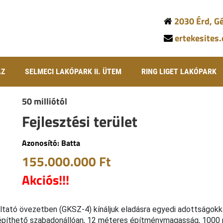
2030 Érd, Gé
ertekesites
ÁZ
SELMECI LAKÓPARK II. ÜTEM
RING LIGET LAKÓPARK
50 milliótól
Fejlesztési terület
Azonosító: Batta
155.000.000 Ft
Akciós!!!
áltató övezetben (GKSZ-4) kínáljuk eladásra egyedi adottságokka
 beépíthető szabadonállóan, 12 méteres építménymagasság, 1000