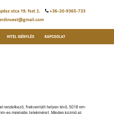
pész utca 19. fszt 2.
+36-20-9365-733
.erdinvest@gmail.com
HITEL IGÉNYLÉS
KAPCSOLAT
l rendelkező, frekventált helyen lévő, 5018 nm-
 nm-es minimális telekméret. Minden közmű az