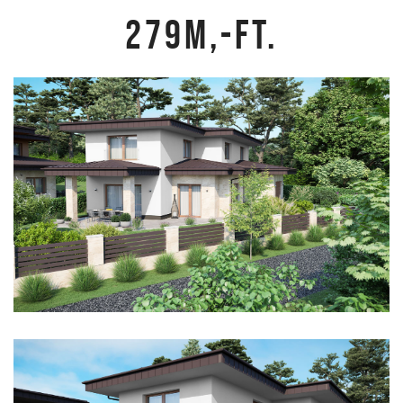
279M,-Ft.